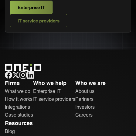
Enterprise IT
IT service providers
ONEIO
Firma
Who we help
Who we are
Startseite
What we do
Enterprise IT
About us
How it works
IT service providers
Partners
Integrations
Investors
Case studies
Careers
Resources
Blog