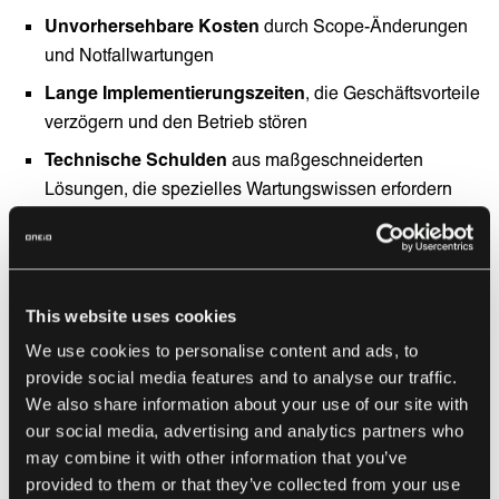
Unvorhersehbare Kosten
durch Scope-Änderungen
und Notfallwartungen
Lange Implementierungszeiten
, die Geschäftsvorteile
verzögern und den Betrieb stören
Technische Schulden
aus maßgeschneiderten
Lösungen, die spezielles Wartungswissen erfordern
Wissenslücken
bei der Übergabe, wenn externe
Berater das Projekt verlassen
This website uses cookies
Der neue Weg:
We use cookies to personalise content and ads, to
provide social media features and to analyse our traffic.
Integration Ops
We also share information about your use of our site with
our social media, advertising and analytics partners who
Integration Ops
betrachtet Anwendungsintegration als
may combine it with other information that you’ve
kontinuierliche Betriebsfunktion
, nicht als isoliertes,
provided to them or that they’ve collected from your use